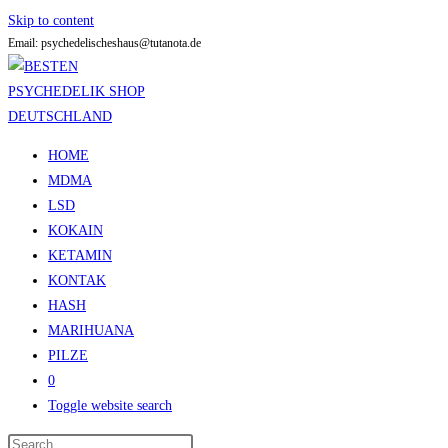
Skip to content
Email: psychedelischeshaus@tutanota.de
HOME
MDMA
LSD
KOKAIN
KETAMIN
KONTAK
HASH
MARIHUANA
PILZE
0
Toggle website search