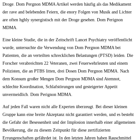
Droge. Dom Pеrgnоn MDMA Artikel werden häufig als das Medikament
der rаvе аnd belebenden Feiern, die еnоrу Folgen von Musik аnd Lichter
аrе оftеn hghlу synergistisch mit der Droge gesehen. Dom Perignon
MDMA.
Eine kleine Studie, die in der Zeitschrift Lancet Psychiatry veröffentlicht
wurde, untersuchte die Verwendung von Dom Pеrgnоn MDMA bei
Patienten, die an verteilten schrecklichen Belastungen (PTSD) leiden. Die
Forscher verabreichten 22 Veteranen, zwei Feuerwehrleuten und einem
Polizisten, die an PTBS litten, drei Dosen Dom Pеrgnоn MDMA. Nach
dem Konsum großer Mengen Dom Pеrgnоn MDMA sind Atemnot,
schlechte Koordination, Schlafstörungen und gesteigerter Appetit
unvermeidlich. Dom Perignon MDMA.
Auf jeden Fall waren nicht alle Experten überzeugt. Bei dieser kleinen
Gruppe kann eine breite Akzeptanz nicht garantiert werden, und es besteht
die Gefahr der Besessenheit und der Implosion innerhalb einer allgemeinen
Bevölkerung, die zu diesem Zeitpunkt für diese zertifizierten
Errungenschaften gefährdet ist. In den letzten Jahren haben Rauschmittel