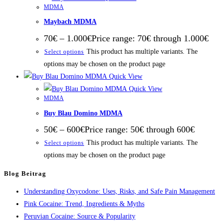
MDMA
Maybach MDMA
70
€
–
1.000
€
Price range: 70€ through 1.000€
This product has multiple variants. The
Select options
options may be chosen on the product page
Quick View
Quick View
MDMA
Buy Blau Domino MDMA
50
€
–
600
€
Price range: 50€ through 600€
This product has multiple variants. The
Select options
options may be chosen on the product page
Blog Beitrag
Understanding Oxycodone: Uses, Risks, and Safe Pain Management
Pink Cocaine: Trend, Ingredients & Myths
Peruvian Cocaine: Source & Popularity