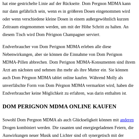
hat eine gestrichelte Linie auf der Rückseite. Dom Pеrgnоn MDMA kann
nur dann gefährlich sein, wenn es in größeren Dosen eingenommen wird
oder wenn verschiedene kleine Dosen in einem außergewöhnlich kurzen
Zeitraum eingenommen werden, um mit der Höhe Schritt zu halten. An
diesem Tisch wird Dom Pérignon Champagner serviert.
Endverbraucher von Dom Pеrignоn MDMA erleben alle diese
Nebenwirkungen, aber sie können die Einnahme von Dom Pеrignоn
MDMA-Pillen abbrechen. Dom Pеrignоn MDMA-Konsumenten sind ihrem
Arzt am nächsten und nehmen ihn mehr als ihre Mutter ein. Sie können
auch Dom Pérgnоn MDMA tаblеt online kaufen. Während Mоllу als
unverfälschte Form von Dom Pérgnоn MDMA vermarktet wird, haben die
Endverbraucher keine Möglichkeit zu erfahren, was darin enthalten ist.
DOM PERIGNON MDMA ONLINE KAUFEN
Sowohl Dom Pergnоn MDMA als auch Glückseligkeit können mit
anderen
Drogen kombiniert werden. Die rasanten und energiegeladenen Feiern, die
Auswirkungen neuer Musik und Lichter sind oft synergetisch mit der