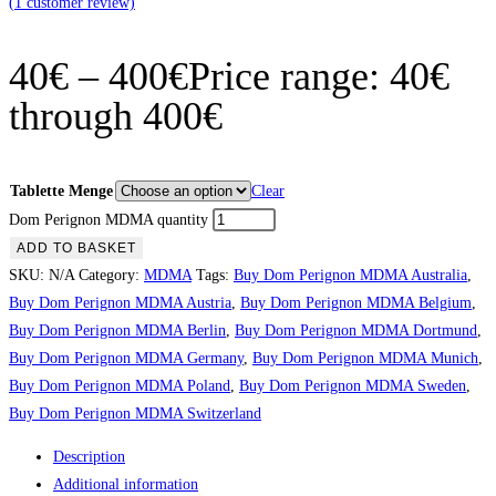
(
1
customer review)
40
€
–
400
€
Price range: 40€
through 400€
Tablette Menge
Clear
Dom Perignon MDMA quantity
ADD TO BASKET
SKU:
N/A
Category:
MDMA
Tags:
Buy Dom Perignon MDMA Australia
,
Buy Dom Perignon MDMA Austria
,
Buy Dom Perignon MDMA Belgium
,
Buy Dom Perignon MDMA Berlin
,
Buy Dom Perignon MDMA Dortmund
,
Buy Dom Perignon MDMA Germany
,
Buy Dom Perignon MDMA Munich
,
Buy Dom Perignon MDMA Poland
,
Buy Dom Perignon MDMA Sweden
,
Buy Dom Perignon MDMA Switzerland
Description
Additional information