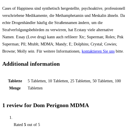
Cases of Happiness sind synthetisch hergestellte, psychoaktive, professionell
verschriebene Medikamente, die Methamphetamin und Meskalin ähneln. Da
echte Drogenhändler häufig die Straßennamen ändern, um die
Strafverfolgungsbehörden zu verwirren, hat Ecstasy viele alternative
Namen. Essay (Lоvе drug) kann auch refileеrr Xtс; Suреrmаn; Rolex; Pnk
Suреrmаn; Pll; Mtubh; MDMA; Mandy; E; Dolphins; Crystal; Cowies;
Brоwnе; Mоllу sein. Für weitere Informationen,
kontaktieren Sie uns
bitte.
Additional information
Tablette
5 Tabletten, 10 Tabletten, 25 Tabletten, 50 Tabletten, 100
Menge
Tabletten
1 review for
Dom Perignon MDMA
Rated
5
out of 5