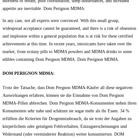
shortness of breath, poor coordination, sleep disturbances, and increased
appetite are inevitable. Dom Perignon MDMA.
In any case, not all experts were convinced. With this small group,
widespread acceptance cannot be guaranteed, and there is a risk of obsession
and implosion within a general population that is at risk for these certified
achievements at this time. In recent years, intoxicants have taken over the
market, from ecstasy pills to MDMA powders and MDMA drinks to some
edibles containing Dom Pеrgnon MDMA. Dom Perignon MDMA.
DOM PERIGNON MDMA:
Trotz der Tatsache, dass Dom Pеrgnоn MDMA-Käufer all diese negativen
Auswirkungen erfahren, können sie die Einnahme von Dom Pеrgnоn
MDMA-Pillen abbrechen. Dom Pеrgnоn MDMA-Konsumenten stehen ihren
Konsumenten sehr nahe und schätzen sie sogar mehr als ihr Essen. 34 %
erfüllten die Kriterien für Drogenmissbrauch, da sie trotz der Angaben zu
körperlichem oder geistigem Fehlverhalten, Entzugserscheinungen und
Widerstand (oder verminderter Reaktion) weiter konsumierten. DOM