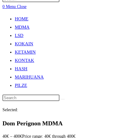
0
Menu
Close
HOME
MDMA
LSD
KOKAIN
KETAMIN
KONTAK
HASH
MARIHUANA
PILZE
Selected:
Dom Perignon MDMA
40
€
–
400
€
Price range: 40€ through 400€