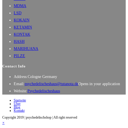
MDMA
LSD
KOKAIN
KETAMIN
KONTAK
HASH
MARIHUANA
PILZE
Contact Info
Address:
Cologne Germany
Email:
psychedelischeshaus@tutanota.de
Opens in your application
Website:
Psychedelischeshaus
Startseite
Über
Blog
Kontakt
Copyright 2019 | psychedelischshop | All right reserved
×