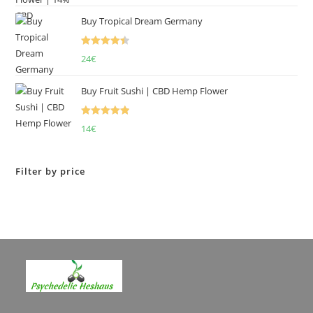
of 5
Buy Tropical Dream Germany
Rated
4.50
24
€
out of 5
Buy Fruit Sushi | CBD Hemp Flower
Rated
5.00
14
€
out of 5
Filter by price