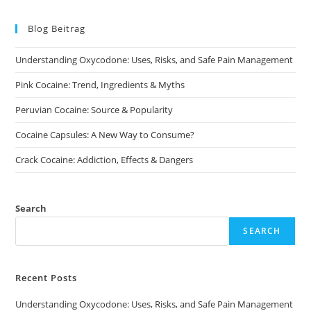
The
options
may
Blog Beitrag
be
chosen
on
Understanding Oxycodone: Uses, Risks, and Safe Pain Management
the
product
page
Pink Cocaine: Trend, Ingredients & Myths
Peruvian Cocaine: Source & Popularity
Cocaine Capsules: A New Way to Consume?
Crack Cocaine: Addiction, Effects & Dangers
Search
SEARCH
Recent Posts
Understanding Oxycodone: Uses, Risks, and Safe Pain Management