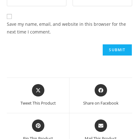
Save my name, email, and website in this browser for the
next time I comment.
Opens
Opens
in
in
a
a
Tweet This Product
Share on Facebook
new
new
window
window
Opens
Opens
in
in
a
a
Pin This Product
Mail This Product