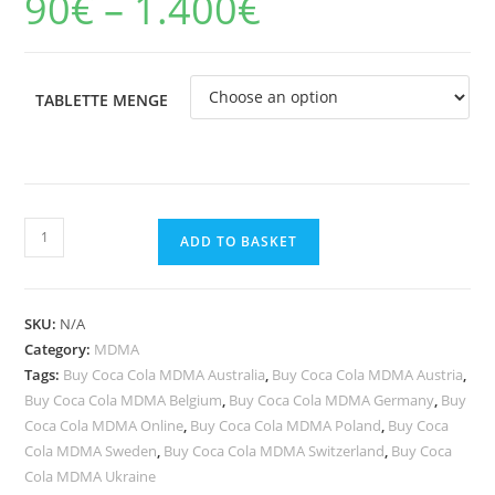
90
€
–
1.400
€
range:
based on
90€
through
customer
1.400€
rating
TABLETTE MENGE
Coca
ADD TO BASKET
Cola
MDMA
quantity
SKU:
N/A
Category:
MDMA
Tags:
Buy Coca Cola MDMA Australia
,
Buy Coca Cola MDMA Austria
,
Buy Coca Cola MDMA Belgium
,
Buy Coca Cola MDMA Germany
,
Buy
Coca Cola MDMA Online
,
Buy Coca Cola MDMA Poland
,
Buy Coca
Cola MDMA Sweden
,
Buy Coca Cola MDMA Switzerland
,
Buy Coca
Cola MDMA Ukraine