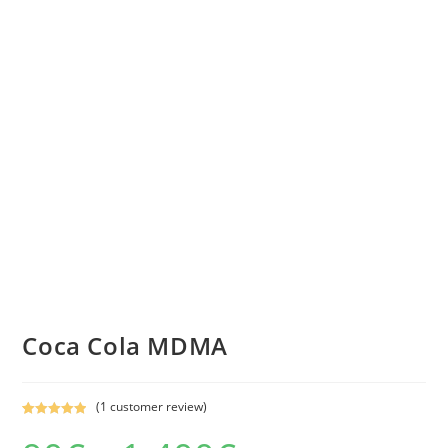
Coca Cola MDMA
(
1
customer review)
Rated
1
5.00
Price
out of 5