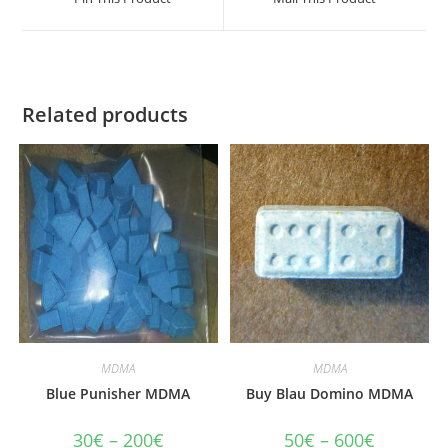
new
new
window
window
Related products
MDMA
MDMA
Blue Punisher MDMA
Buy Blau Domino MDMA
Price
Price
30
€
–
200
€
50
€
–
600
€