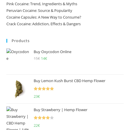
Pink Cocaine: Trend, Ingredients & Myths
Peruvian Cocaine: Source & Popularity
Cocaine Capsules: A New Way to Consume?
Crack Cocaine: Addiction, Effects & Dangers
Products
Buy Oxycodon Online
15
€
Original
14
€
Current
price
price
was:
is:
15€.
14€.
Buy Lemon Kush Burst CBD Hemp Flower
Rated
5.00
23
€
out of 5
Buy Strawberry | Hemp Flower
Rated
22
€
4.00
out