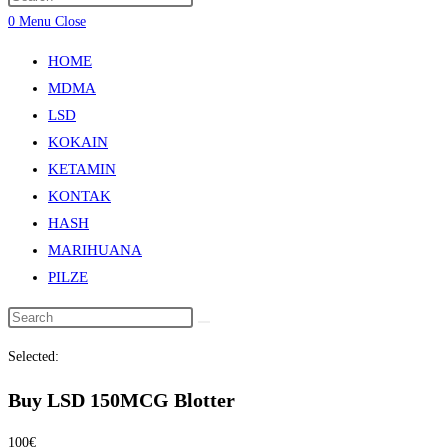
0
Menu
Close
HOME
MDMA
LSD
KOKAIN
KETAMIN
KONTAK
HASH
MARIHUANA
PILZE
Selected:
Buy LSD 150MCG Blotter
100
€