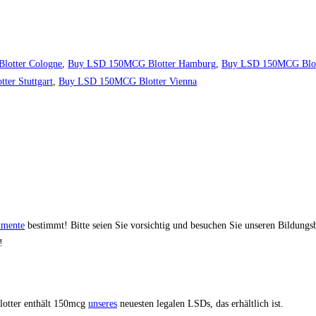
otter Cologne
,
Buy LSD 150MCG Blotter Hamburg
,
Buy LSD 150MCG Blott
er Stuttgart
,
Buy LSD 150MCG Blotter Vienna
imente
bestimmt! Bitte seien Sie vorsichtig und besuchen Sie unseren Bildungs
!
Blotter enthält 150mcg
unseres
neuesten legalen LSDs, das erhältlich ist.