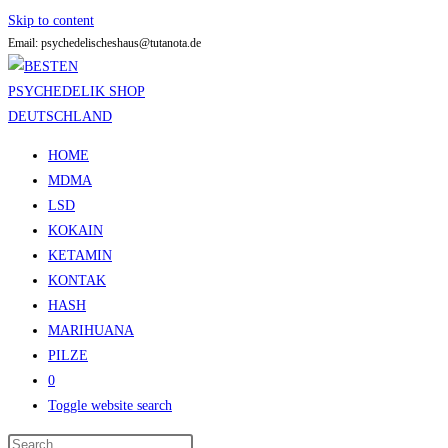
Skip to content
Email: psychedelischeshaus@tutanota.de
HOME
MDMA
LSD
KOKAIN
KETAMIN
KONTAK
HASH
MARIHUANA
PILZE
0
Toggle website search