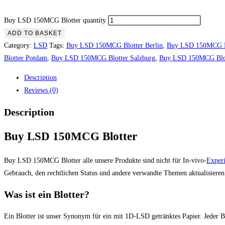
Buy LSD 150MCG Blotter quantity
ADD TO BASKET
Category:
LSD
Tags:
Buy LSD 150MCG Blotter Berlin
,
Buy LSD 150MCG Bl
Blotter Potdam
,
Buy LSD 150MCG Blotter Salzburg
,
Buy LSD 150MCG Blott
Description
Reviews (0)
Description
Buy LSD 150MCG Blotter
Buy LSD 150MCG Blotter alle unsere Produkte sind nicht für In-vivo-
Exper
Gebrauch, den rechtlichen Status und andere verwandte Themen aktualisieren
Was ist ein Blotter?
Ein Blotter ist unser Synonym für ein mit 1D-LSD getränktes Papier. Jeder 