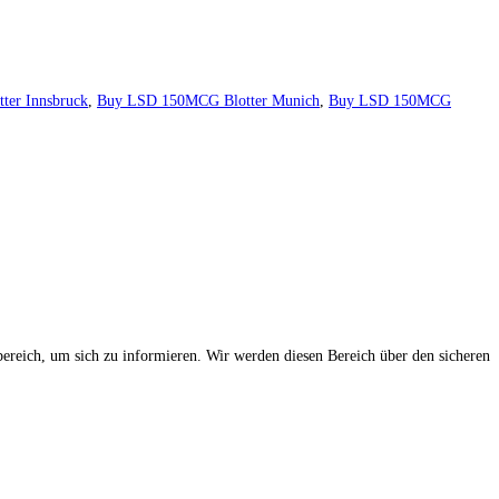
er Innsbruck
,
Buy LSD 150MCG Blotter Munich
,
Buy LSD 150MCG
bereich, um sich zu informieren. Wir werden diesen Bereich über den sicheren