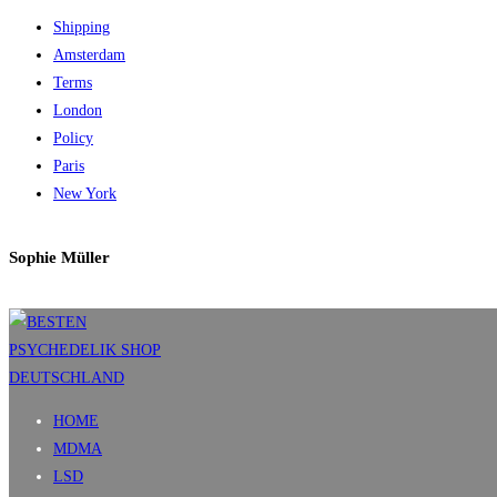
Shipping
Amsterdam
Terms
London
Policy
Paris
New York
Sophie Müller
HOME
MDMA
LSD