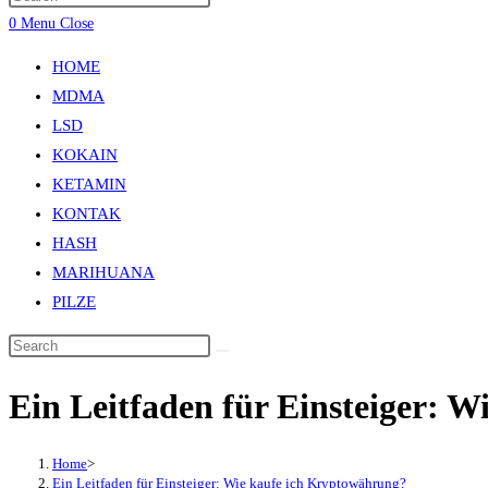
0
Menu
Close
HOME
MDMA
LSD
KOKAIN
KETAMIN
KONTAK
HASH
MARIHUANA
PILZE
Ein Leitfaden für Einsteiger: 
Home
>
Ein Leitfaden für Einsteiger: Wie kaufe ich Kryptowährung?