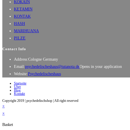
KOKAIN
KETAMIN
KONTAK
HASH
MARIHUANA
PILZE
Contact Info
Address:
Cologne Germany
Email:
psychedelischeshaus@tutanota.de
Opens in your application
Website:
Psychedelischeshaus
Startseite
Über
Blog
Kontakt
Copyright 2019 | psychedelischshop | All right reserved
×
×
Basket