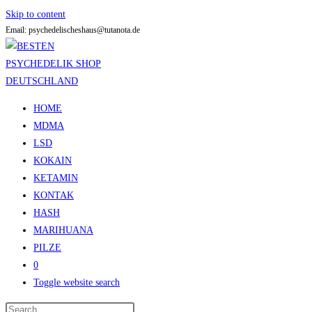
Skip to content
Email: psychedelischeshaus@tutanota.de
HOME
MDMA
LSD
KOKAIN
KETAMIN
KONTAK
HASH
MARIHUANA
PILZE
0
Toggle website search