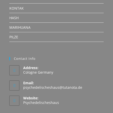
KONTAK
HASH
MARIHUANA
PILZE
Contact Info
Address:
Cologne Germany
Email:
Opens
psychedelischeshaus@tutanota.de
in
your
Website:
application
Psychedelischeshaus